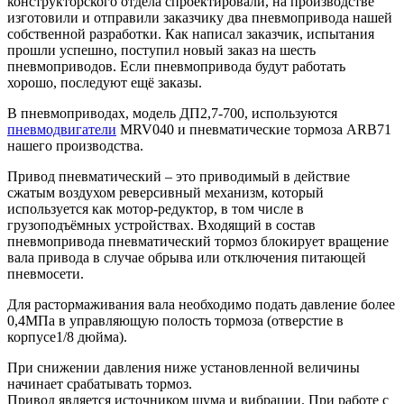
конструкторского отдела спроектировали, на производстве
изготовили и отправили заказчику два пневмопривода нашей
собственной разработки. Как написал заказчик, испытания
прошли успешно, поступил новый заказ на шесть
пневмоприводов. Если пневмопривода будут работать
хорошо, последуют ещё заказы.
В пневмоприводах, модель ДП2,7-700, используются
пневмодвигатели
MRV040 и пневматические тормоза ARB71
нашего производства.
Привод пневматический – это приводимый в действие
сжатым воздухом реверсивный механизм, который
используется как мотор-редуктор, в том числе в
грузоподъёмных устройствах. Входящий в состав
пневмопривода пневматический тормоз блокирует вращение
вала привода в случае обрыва или отключения питающей
пневмосети.
Для растормаживания вала необходимо подать давление более
0,4МПа в управляющую полость тормоза (отверстие в
корпусе1/8 дюйма).
При снижении давления ниже установленной величины
начинает срабатывать тормоз.
Привод является источником шума и вибрации. При работе с