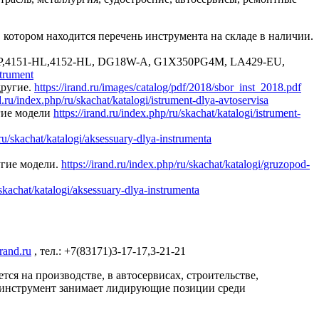
в котором находится перечень инструмента на складе в наличии.
9XP,4151-HL,4152-HL, DG18W-A, G1X350PG4M, LA429-EU,
strument
ругие.
https://irand.ru/images/catalog/pdf/2018/sbor_inst_2018.pdf
nd.ru/index.php/ru/skachat/katalogi/istrument-dlya-avtoservisa
гие модели
https://irand.ru/index.php/ru/skachat/katalogi/istrument-
/ru/skachat/katalogi/aksessuary-dlya-instrumenta
угие модели.
https://irand.ru/index.php/ru/skachat/katalogi/gruzopod-
/skachat/katalogi/aksessuary-dlya-instrumenta
rand.ru
, тел.: +7(83171)3-17-17,3-21-21
я на производстве, в автосервисах, строительстве,
моинструмент занимает лидирующие позиции среди