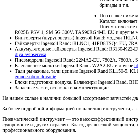
бригады и т.д.
По ссылке ниже м
Каталог включает 
Пневматические 
R025B-PSV-1, SM-5G-300V, TAS90RG4ML-EU и другие 
Винтоверты (шуруповерты) Ingersoll Rand: модели 1
Гайковерты Ingersoll Rand:1RLNC1, 41PD8TSQ4-EU, 
Аккумуляторные гайковерты Ingersoll Rand: R3130-K22
dlya-avtoservisa
Пневмодрели Ingersoll Rand: 22MA2-EU, 7802A, 7803A ,
Клепальные молотки Ingersoll Rand: W2A2-EU и другое
h
Тали рычажные, тали цепные Ingersoll Rand KL150-5, KL
emnoe-oborudovanie
Блоки подготовки воздуха. Балансиры Ingersoll Rand, B
Запасные части, оснастка и комплектующие
На нашем складе в наличии большой ассортимент запчастей дл
За более подробной информацией по наличию инструмента, а т
Пневматический инструмент — это высокоэффективный инструме
судоремонте и других отраслях. Благодаря высокой мощности,
профессионального оборудования.