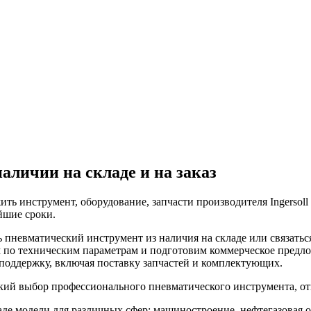
личии на складе и на заказ
ть инструмент, оборудование, запчасти производителя Ingers
йшие сроки.
 пневматический инструмент из наличия на складе или связат
 по техническим параметрам и подготовим коммерческое предло
оддержку, включая поставку запчастей и комплектующих.
кий выбор профессионального пневматического инструмента, о
аде модели для различных сфер: машиностроение, нефтегазовая о