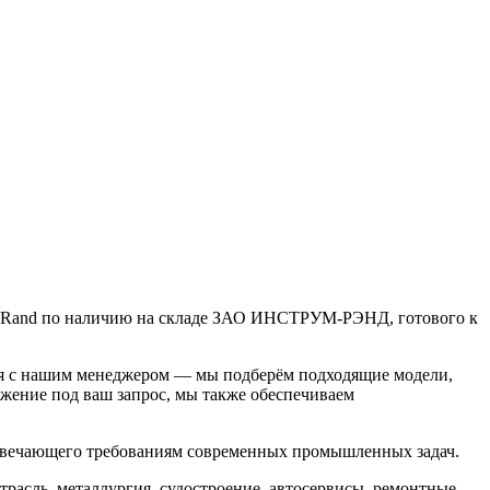
oll Rand по наличию на складе ЗАО ИНСТРУМ-РЭНД, готового к
ься с нашим менеджером — мы подберём подходящие модели,
жение под ваш запрос, мы также обеспечиваем
твечающего требованиям современных промышленных задач.
трасль, металлургия, судостроение, автосервисы, ремонтные