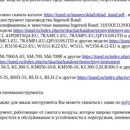
ожно скачать каталог
https://irand.ru/images/sklad/sklad_irand.pdf
, 
инструмент производства Ingersoll Rand:
шлифмашины и зачистные машины Ingersoll Rand: 3103XP,312
модели
https://irand.ru/index.php/ru/skachat/katalogi/promyshlennyj-in
RLNC1, 41PD8TSQ4-EU, 7RAMC1-EU, 7RAMP1-EU,QP1S10S1TD и д
7RAMC1-EU, 7RAMP1-EU,QP1S10S1TD и другие модели
https://ira
-EU, R3150-K22-EU, W3111-K22-EU, W5111, W5350-K12-EU и дру
 SM-7060A-03, SM-709, SM-709R и другие
https://irand.ru/index.php
ttps://irand.ru/index.php/ru/skachat/katalogi/sborochnyj-instrument
150-5, KL300-5, KM050-10-8, KM100-10, KL300-5,SLB300-5 и др
HD-35, BHD-55, BLD-1, BLD-2 и другое
https://irand.ru/index.php/ru
я пневмоинструмента.
акже для заказа инструмента Вы можете связаться с нами по
ir@i
нт, работающее от сжатого воздуха, которое широко применяетс
 простоте в обслуживании и устойчивости к перегрузкам, пнев