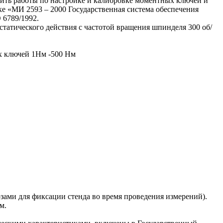
дить работы по настройке и калибровке моментных ключей и
ке «МИ 2593 – 2000 Государственная система обеспечения
 6789/1992.
статического действия с частотой вращения шпинделя 300 об/
х ключей 1Нм -500 Нм
зами для фиксации стенда во время проведения измерений).
м.