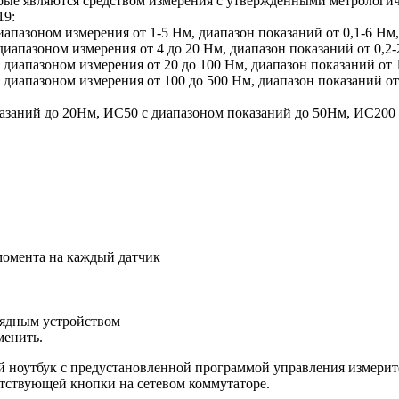
е являются средством измерения с утверждёнными метрологич
19:
азоном измерения от 1-5 Нм, диапазон показаний от 0,1-6 Нм,
пазоном измерения от 4 до 20 Нм, диапазон показаний от 0,2-2
апазоном измерения от 20 до 100 Нм, диапазон показаний от 1
апазоном измерения от 100 до 500 Нм, диапазон показаний от 
казаний до 20Нм, ИС50 с диапазоном показаний до 50Нм, ИС200
момента на каждый датчик
арядным устройством
менить.
й ноутбук с предустановленной программой управления измерит
тствующей кнопки на сетевом коммутаторе.