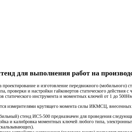
тенд для выполнения работ на производ
а проектирование и изготовление передвижного (мобильного) с
па, проверки и настройки гайковертов статического действия с
в статического инструмента и моментных ключей от 1 до 500Нм
тся измерителями крутящего момента силы ИКМСЦ, внесенных 
ильный) стенд ИС5-500 предназначен для проведения следующи
ройка и калибровка моментных ключей любого типа, электронны
скальзывающих).