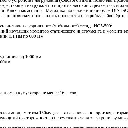
тного устройства нагружения (ходового винта) позволяет прово
возрастающей нагрузкой по и против часовой стрелке, по методи
ий. Ключи моментные. Методика поверки» и по нормам DIN ISO
ельно позволяет производить проверку и настройку гайковёртов 
ктеристики передвижного (мобильного) стенда ИС5-500:
ений крутящих моментов статического инструмента и моментны
аний 0,1 Нм по 600 Нм
удлинителя) 1000 мм
200мм
енном аккумуляторе не менее 16 часов
есами диаметром 150мм., левая пара колес поворотная, с тормо
ляющими с осторожностью перемещать стенд электропогрузчико