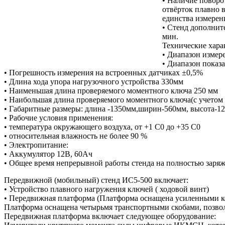
• Наличие поворо
отвёрток плавно 
единства измерен
• Стенд дополнит
мин.
Технические хара
• Диапазон измер
• Диапазон показ
• Погрешность измерения на встроенных датчиках ±0,5%
• Длина хода упора нагрузочного устройства 330мм
• Наименьшая длина проверяемого моментного ключа 250 мм
• Наибольшая длина проверяемого моментного ключа(с учетом 
• Габаритные размеры: длина -1350мм,ширин-560мм, высота-1
• Рабочие условия применения:
• температура окружающего воздуха, от +1 С0 до +35 С0
• относительная влажность не более 90 %
• Электропитание:
• Аккумулятор 12В, 60Ач
• Общее время непрерывной работы стенда на полностью заряж
Передвижной (мобильный) стенд ИС5-500 включает:
• Устройство плавного нагружения ключей ( ходовой винт)
• Передвижная платформа (Платформа оснащена усиленными кол
Платформа оснащена четырьмя транспортными скобами, позво
Передвижная платформа включает следующее оборудование: