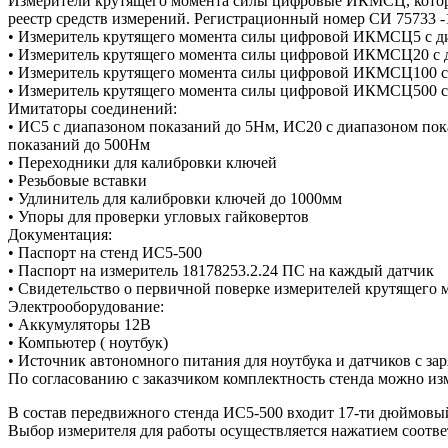
Измерители крутящего момента силы цифровые ИКМСЦ, которы
реестр средств измерений. Регистрационный номер СИ 75733 -
• Измеритель крутящего момента силы цифровой ИКМСЦ5 с диап
• Измеритель крутящего момента силы цифровой ИКМСЦ20 с диа
• Измеритель крутящего момента силы цифровой ИКМСЦ100 с ди
• Измеритель крутящего момента силы цифровой ИКМСЦ500 с ди
Имитаторы соединений:
• ИС5 с диапазоном показаний до 5Нм, ИС20 с диапазоном по
показаний до 500Нм
• Переходники для калибровки ключей
• Резьбовые вставки
• Удлинитель для калибровки ключей до 1000мм
• Упоры для проверки угловых гайковертов
Документация:
• Паспорт на стенд ИС5-500
• Паспорт на измеритель 18178253.2.24 ПС на каждый датчик
• Свидетельство о первичной поверке измерителей крутящего 
Электрооборудование:
• Аккумуляторы 12В
• Компьютер ( ноутбук)
• Источник автономного питания для ноутбука и датчиков с з
По согласованию с заказчиком комплектность стенда можно из
В состав передвижного стенда ИС5-500 входит 17-ти дюймовы
Выбор измерителя для работы осуществляется нажатием соотве